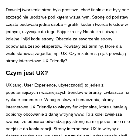
Dawniej tworzenie stron było prostsze, choć finalnie nie były one
szczególnie urodziwe pod kątem wizualnym. Stronę od podstaw
często budowała jedna osoba – grafik, koder i twórca tekstów w
jednym, używając do tego Pajączka czy Notatnika i pisząc
kolejne linijki kodu strony. Obecnie za stworzenie strony
odpowiada zespół ekspertów. Powstały też terminy, które dla
wielu stanowią zagadkę, np. UX. Czym zatem są i jak powstają
strony internetowe UX Friendly?
Czym jest UX?
UX (ang. User Experience, użyteczność) to jeden z
popularniejszych i ważniejszych trendów w branży, zwłaszcza na
rynku e-commerce. W najprostszym tłumaczeniu, strony
internetowe UX Friendly to witryny funkcjonalne, które ułatwiają
odbiorcy obcowanie z daną witryną www. To z kolei zwiększa
szansę, że odbiorca odwiedzający stronę na niej pozostanie i nie
odejdzie do konkurencji. Strony internetowe UX to witryny o
dobrze zbudowanej nawigacji, z przyciskami wykonywania akcji