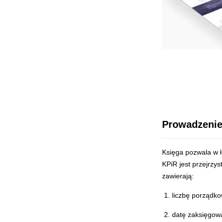
Prowadzenie
Księga pozwala w ł
KPiR jest przejrzys
zawierają:
liczbę porządko
datę zaksięgow