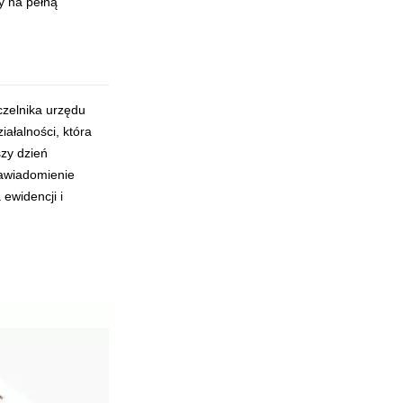
y na pełną
czelnika urzędu
ałalności, która
szy dzień
Zawiadomienie
ewidencji i