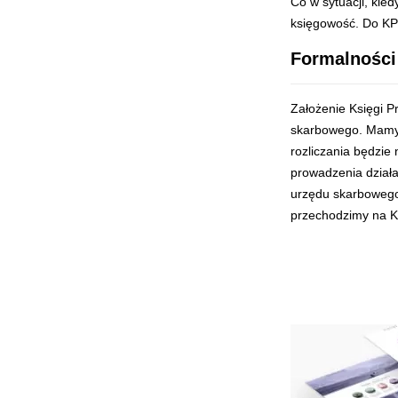
Co w sytuacji, kie
księgowość. Do KP
Formalności
Założenie Księgi P
skarbowego. Mamy n
rozliczania będzie
prowadzenia działa
urzędu skarbowego 
przechodzimy na K