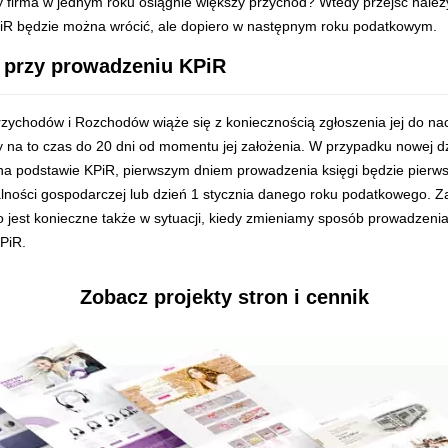
dy firma w jednym roku osiągnie większy przychód? Wtedy przejść należ
iR będzie można wrócić, ale dopiero w następnym roku podatkowym.
 przy prowadzeniu KPiR
rzychodów i Rozchodów wiąże się z koniecznością zgłoszenia jej do na
a to czas do 20 dni od momentu jej założenia. W przypadku nowej dzi
 na podstawie KPiR, pierwszym dniem prowadzenia księgi będzie pierw
lności gospodarczej lub dzień 1 stycznia danego roku podatkowego. 
jest konieczne także w sytuacji, kiedy zmieniamy sposób prowadzenia 
PiR.
Zobacz projekty stron i cennik