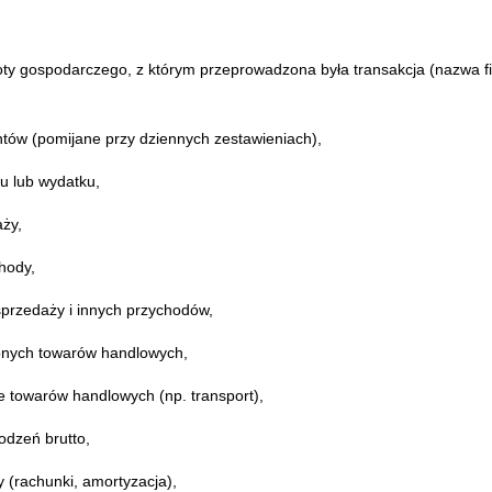
y gospodarczego, z którym przeprowadzona była transakcja (nazwa fir
tów (pomijane przy dziennych zestawieniach),
u lub wydatku,
ży,
hody,
przedaży i innych przychodów,
onych towarów handlowych,
 towarów handlowych (np. transport),
odzeń brutto,
y (rachunki, amortyzacja),