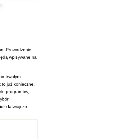
mn. Prowadzenie
 będą wpisywane na
 na trwałym
 to już konieczne,
iele programów,
Wybór
le łatwiejsze.