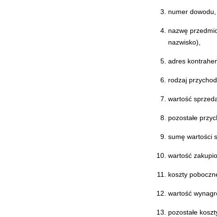
numer dowodu,
nazwę przedmiot
nazwisko),
adres kontrahen
rodzaj przychod
wartość sprzeda
pozostałe przyc
sumę wartości s
wartość zakupi
koszty poboczne
wartość wynagr
pozostałe koszt