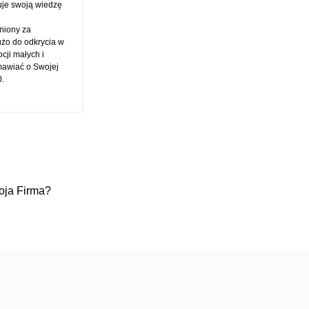
zuje swoją wiedzę
niony za
użo do odkrycia w
cji małych i
mawiać o Swojej
0
.
oja Firma?