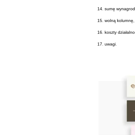
sumę wynagrodz
wolną kolumnę,
koszty działaln
uwagi.