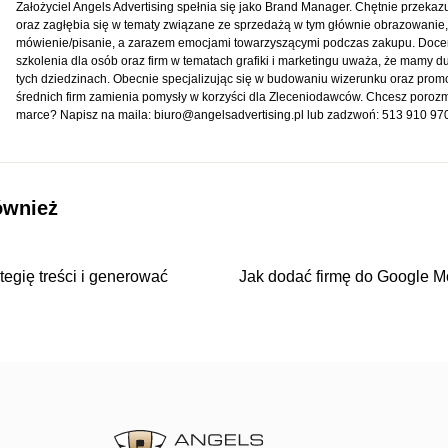
Założyciel Angels Advertising spełnia się jako Brand Manager. Chętnie przeka
oraz zagłębia się w tematy związane ze sprzedażą w tym głównie obrazowanie,
mówienie/pisanie, a zarazem emocjami towarzyszącymi podczas zakupu. Doce
szkolenia dla osób oraz firm w tematach grafiki i marketingu uważa, że mamy d
tych dziedzinach. Obecnie specjalizując się w budowaniu wizerunku oraz promo
średnich firm zamienia pomysły w korzyści dla Zleceniodawców. Chcesz poroz
marce? Napisz na maila:
biuro@angelsadvertising.pl
lub zadzwoń:
513 910 97
ównież
tegię treści i generować
Jak dodać firmę do Google M