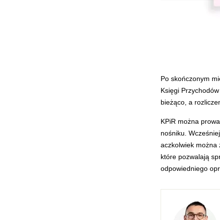
Po skończonym mie
Księgi Przychodów
bieżąco, a rozlicz
KPiR można prowadz
nośniku. Wcześniej
aczkolwiek można z
które pozwalają s
odpowiedniego opro