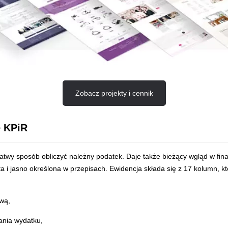
Zobacz projekty i cennik
 KPiR
atwy sposób obliczyć należny podatek. Daje także bieżący wgląd w fin
ta i jasno określona w przepisach. Ewidencja składa się z 17 kolumn, kt
wą,
ania wydatku,